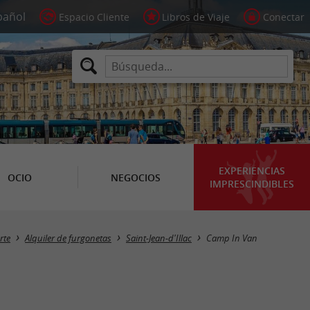
Espacio Cliente
Libros de Viaje
Conectar
EXPERIENCIAS
OCIO
NEGOCIOS
IMPRESCINDIBLES
rte
Alquiler de furgonetas
Saint-Jean-d'Illac
Camp In Van