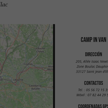
llac
CAMP IN VAN
DIRECCIÓN
205, Allée Isaac New
Zone Boulac Dauphi
33127 Saint Jean d’Il
CONTACTOS
Tel. :
05 56 72 15 3
Móvil :
07 82 44 29 
COORDENADAS GP