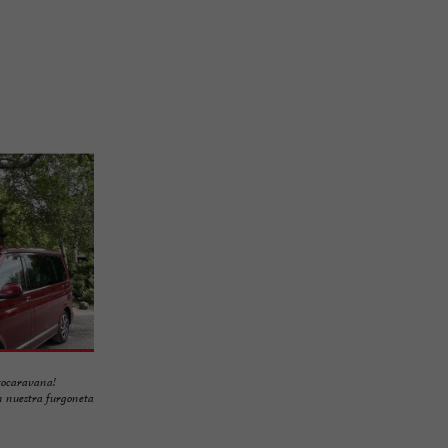
utocaravana!
n nuestra furgoneta