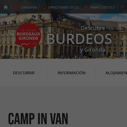
LA
AGENDA
DIRECCIONES
ÚTILES
MAPA
TURÍSTICO
Descubre
BURDEOS
y Gironda
DESCUBRIR
INFORMACIÓN
ALOJAMIE
Camp In Van