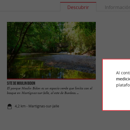
Descubrir
Informació
Al cont
medici
Site de Moulin Bidon
Site du Bourgailh -
plataf
El parque Moulin Bidon es un espacio verde que limita con el
El recinto de Bourg
bosque en Martignas-sur-Jalle, al este de Burdeos. ...
gestionado por una 
4,2 km - Martignas-sur-Jalle
4,7 km - Pe