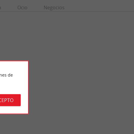
n
Ocio
Negocios
ines de
Parc du Château
de estilo
El Parque del Castillo de Mérignac es una hermosa zona
ubicada en la ...
boscosa en pleno centro urbano, al oeste de Burdeos. ...
CEPTO
8,0 km - Mérignac