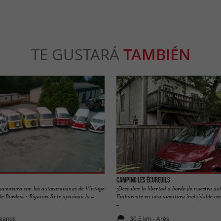
TE GUSTARÁ
TAMBIÉN
Camping les Écureuils
aventura con las autocaravanas de Vintage
¡Descubre la libertad a bordo de nuestra a
 Burdeos - Biganos. Si te apasiona la ...
Embárcate en una aventura inolvidable co
...
iganos
30,5 km - Arès