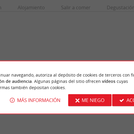
n
Alojamiento
Salir a comer
Degustació
inuar navegando, autoriza al depósito de cookies de terceros con f
ón de audiencia
. Algunas páginas del sitio ofrecen
vídeos
cuyas
 Pessac
Maison Carrée d'Arlac
ormas también depositan cookies.
ailh en Pessac es un espacio ecológico
La Maison Carrée d'Arlac es una residencia 
asociación ambiental. Ofrece ...
neoclásico, rodeada por un parque arbolado, 
MÁS INFORMACIÓN
ME NIEGO
AC
ssac
7,9 km - Mérignac