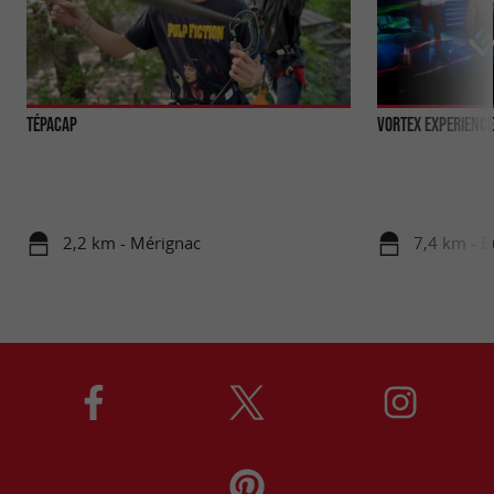
Tépacap
VORTEX EXPERIENCE
2,2 km - Mérignac
7,4 km - 