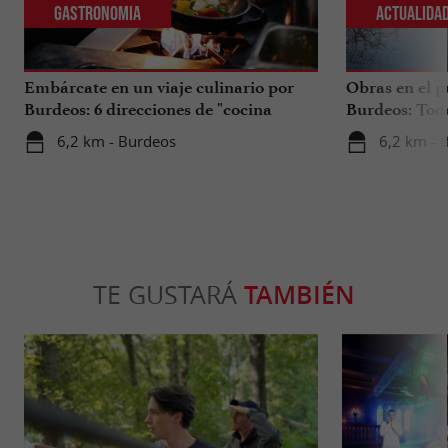
Gastronomia
Actualida
Embárcate en un viaje culinario por
Obras en el p
Burdeos: 6 direcciones de "cocina
Burdeos: Tod
internacional"
tus viajes en 
6,2 km - Burdeos
6,2 km - 
TE GUSTARÁ
TAMBIÉN