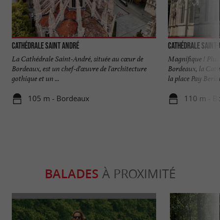
Cathédrale Saint André
Cathédrale Saint
La Cathédrale Saint-André, située au cœur de
Magnifique ! Plus 
Bordeaux, est un chef-d'œuvre de l'architecture
Bordeaux, la Cat
gothique et un ...
la place Pay Berlan
105 m - Bordeaux
110 m - B
BALADES
À PROXIMITÉ