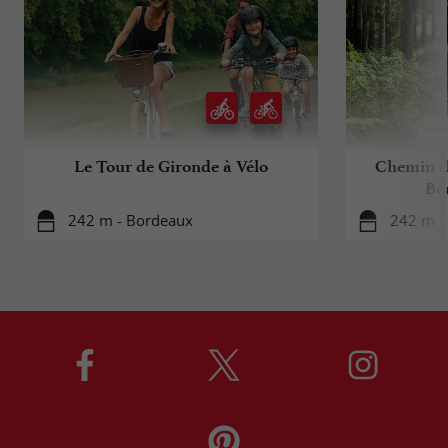
Le Tour de Gironde à Vélo
Chemin d
Bo
242 m - Bordeaux
242 m -