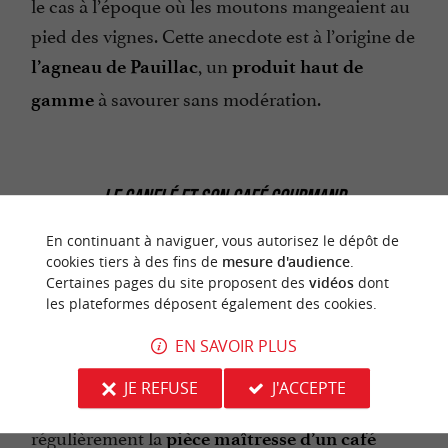
le cas à l’époque où les moutons mangeaient au
pied des vignes. Cette anecdote est à l’origine de
, un
l’agneau de Pauillac
produit haut de
à savourer sans modération.
gamme
LE CANELÉ ET SON CAFÉ GOURMAND
En continuant à naviguer, vous autorisez le dépôt de
cookies tiers à des fins de
mesure d'audience
.
Qui ne connaît pas le
fameux canelé bordelais
Certaines pages du site proposent des
vidéos
dont
les plateformes déposent également des cookies.
? Cette délicieuse recette sucrée cuisinée à partir
de lait, d’œuf, de rhum et de vanille est
un
EN SAVOIR PLUS
ou pour le
incontournable pour le dessert
JE REFUSE
J'ACCEPTE
goûter, accompagné par un café. Il est d’ailleurs
régulièrement la
pièce maîtresse d’un café