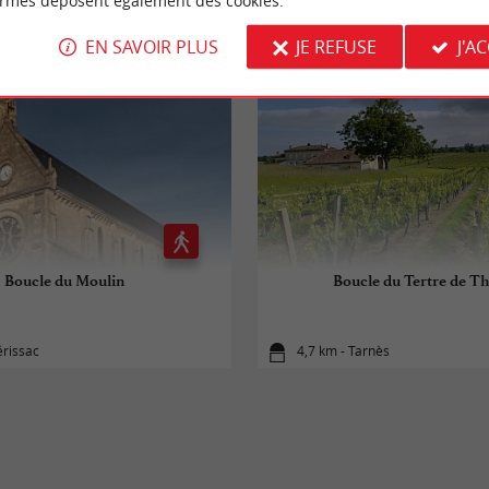
ormes déposent également des cookies.
EN SAVOIR PLUS
JE REFUSE
J'A
Boucle du Moulin
Boucle du Tertre de Th
érissac
4,7 km - Tarnès