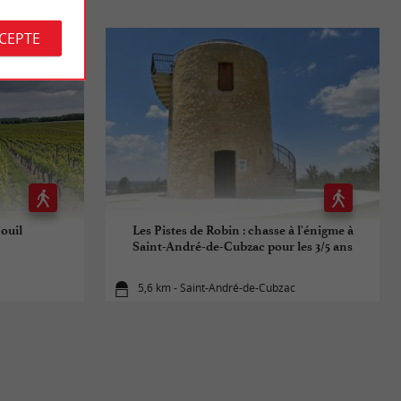
CCEPTE
ouil
Les Pistes de Robin : chasse à l'énigme à
Saint-André-de-Cubzac pour les 3/5 ans
5,6 km - Saint-André-de-Cubzac