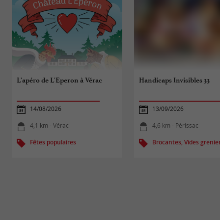
L'apéro de L'Eperon à Vérac
Handicaps Invisibles 33
14/08/2026
13/09/2026
4,1 km - Vérac
4,6 km - Périssac
Fêtes populaires
Brocantes, Vides grenie