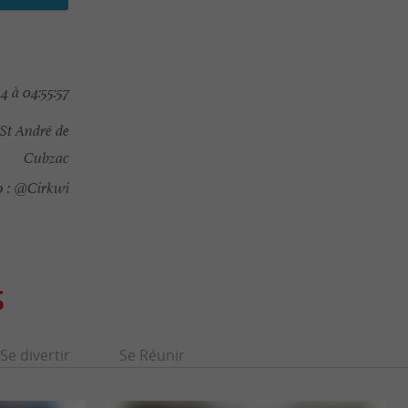
4 à 04:55:57
St André de
Cubzac
 :
@Cirkwi
S
Se divertir
Se Réunir