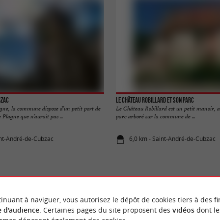
bzac
Le Château Robillard et son parc
gne, la commune dispose d’un petit port de
Le Château Robillard est un petit manoir, 
e Plagne que n’aurait pas ...
parc arboré sur la commune de ...
int-André-de-Cubzac
6,0 km - Saint-André-de-Cubzac
inuant à naviguer, vous autorisez le dépôt de cookies tiers à des fi
VOUS AIMEREZ
AUSSI
 d'audience
. Certaines pages du site proposent des
vidéos
dont le