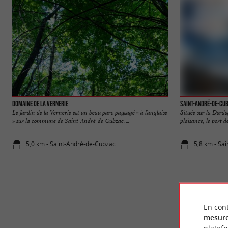
Domaine de la Vernerie
Saint-André-de-Cu
Le Jardin de la Vernerie est un beau parc paysagé « à l’anglaise
Située sur la Dordo
» sur la commune de Saint-André-de-Cubzac. ...
plaisance, le port d
5,0 km - Saint-André-de-Cubzac
5,8 km - Sa
En cont
mesure