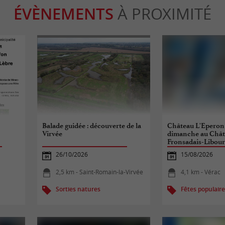
ÉVÈNEMENTS
À PROXIMITÉ
Balade guidée : découverte de la
Château L'Eperon
Virvée
dimanche au Chât
Fronsadais-Libour
26/10/2026
15/08/2026
2,5 km - Saint-Romain-la-Virvée
4,1 km - Vérac
Sorties natures
Fêtes populair