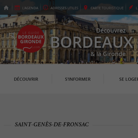
L'
AGENDA
ADRESSES
UTILES
CARTE
TOURISTIQUE
Découvrez
BORDEAUX
& la Gironde
DÉCOUVRIR
S'INFORMER
SE LOGE
SAINT-GENÈS-DE-FRONSAC