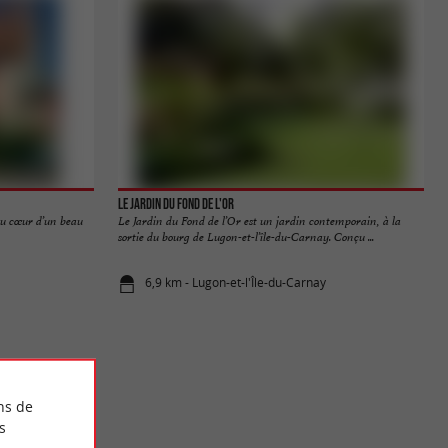
Le Jardin du Fond de l'Or
au cœur d’un beau
Le Jardin du Fond de l’Or est un jardin contemporain, à la
sortie du bourg de Lugon-et-l’île-du-Carnay. Conçu ...
6,9 km - Lugon-et-l'Île-du-Carnay
ns de
s