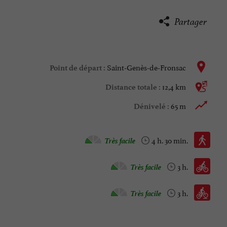
Partager
Saint-Genès-de-Fronsac
Point de départ :
12,4 km
Distance totale :
65 m
Dénivelé :
Marche à pied :
Très facile
4 h. 30 min.
Vélo vtc :
Très facile
3 h.
Vtt :
Très facile
3 h.