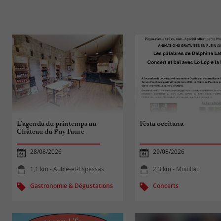
L'agenda du printemps au
Fèsta occitana
Château du Puy Faure
28/08/2026
29/08/2026
1,1 km - Aubie-et-Espessas
2,3 km - Mouillac
Gastronomie & Dégustations
Concerts