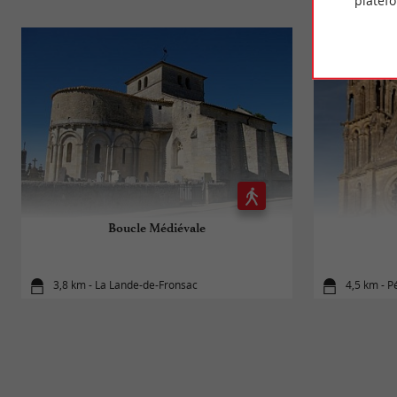
platef
Boucle Médiévale
3,8 km - La Lande-de-Fronsac
4,5 km - P