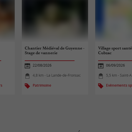
Chantier Médiéval de Guyenne -
Village sport sant
Stage de vannerie
Cubzac
22/08/2026
06/09/2026
4,8 km - La Lande-de-Fronsac
5,5 km - Saint
rs
Patrimoine
Evènements spo