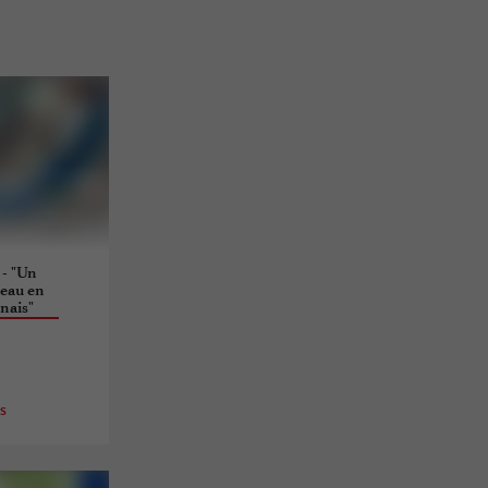
 - "Un
eau en
nais"
es