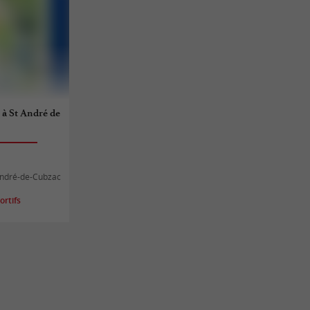
é à St André de
-André-de-Cubzac
rtifs