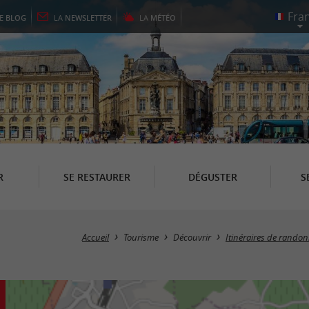
LE
BLOG
LA
NEWSLETTER
LA
MÉTÉO
R
SE RESTAURER
DÉGUSTER
S
Accueil
Tourisme
Découvrir
Itinéraires de rando