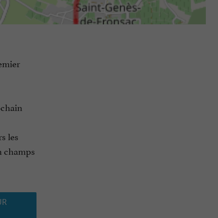
remier
ochain
rs les
un champs
UR