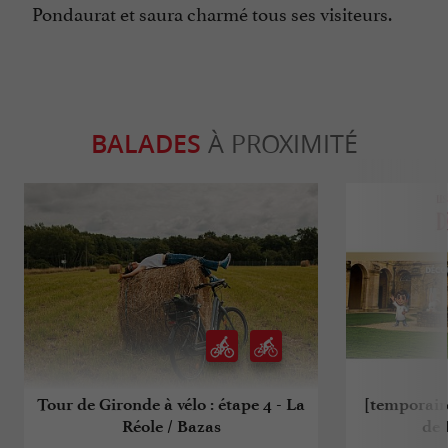
Pondaurat et saura charmé tous ses visiteurs.
BALADES
À PROXIMITÉ
Tour de Gironde à vélo : étape 4 - La
[temporair
Réole / Bazas
de 