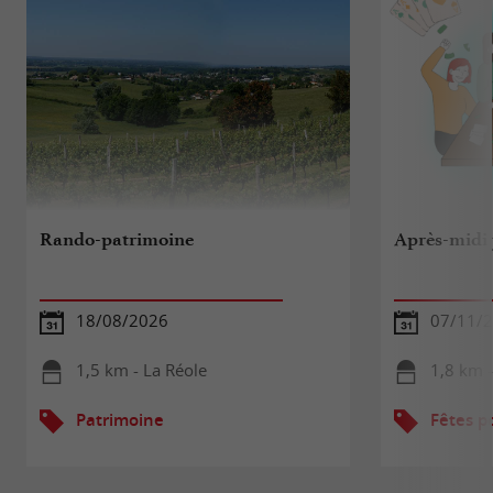
Rando-patrimoine
Après-midi 
18/08/2026
07/11/
1,5 km - La Réole
1,8 km -
Patrimoine
Fêtes p