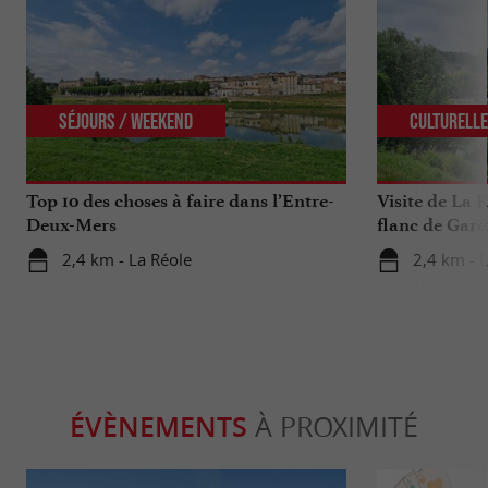
Séjours / Weekend
Culturell
Top 10 des choses à faire dans l’Entre-
Visite de La R
Deux-Mers
flanc de Garo
2,4 km - La Réole
2,4 km - 
ÉVÈNEMENTS
À PROXIMITÉ