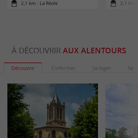
2,1 km - La Réole
2,1 km -
À DÉCOUVRIR
AUX ALENTOURS
Découvrir
S'informer
Se loger
Se r