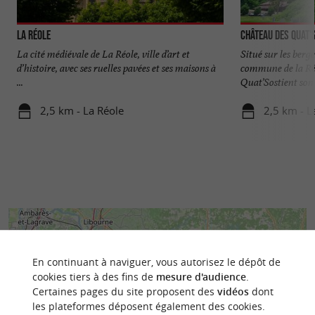
La Réole
Château des Quat'
La cité médiévale de La Réole, ville d’art et
Situé sur les berg
d’histoire, avec ses ruelles pavées et ses maisons à
commune de la Réo
...
Quat’Sostient son 
2,5 km - La Réole
2,5 km - L
En continuant à naviguer, vous autorisez le dépôt de
cookies tiers à des fins de
mesure d'audience
.
Certaines pages du site proposent des
vidéos
dont
les plateformes déposent également des cookies.