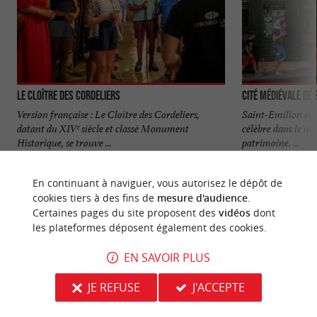
Le Cloître des Cordeliers
Cité médiévale de 
Version française : Le Cloître des Cordeliers,
Saint-Emilion est 
datant du XIVᵉ siècle et classé Monument
célèbre dans le mo
Historique, se trouve ...
patrimoine. ...
1,1 km - Saint-Émilion
1,1 km - S
En continuant à naviguer, vous autorisez le dépôt de
cookies tiers à des fins de
mesure d'audience
.
Certaines pages du site proposent des
vidéos
dont
les plateformes déposent également des cookies.
EN SAVOIR PLUS
NOUS AVONS TESTÉ
POUR VOUS
JE REFUSE
J'ACCEPTE