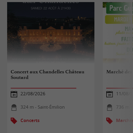
Concert aux Chandelles Château
Marché des 
Soutard
22/08/2026
11/08/
324 m - Saint-Émilion
736 m - 
Concerts
Marché