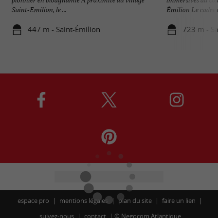
Saint-Emilion, le ...
Émilion Le cadre es
447 m - Saint-Émilion
723 m - Sa
espace pro
mentions légales
plan du site
faire un lien
suivez-nous
contact
©
Negocom Atlantique