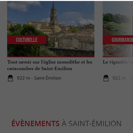
Culturelle
Gourmand
Tout savoir sur l'église monolithe et les
Le vignoble d
catacombes de Saint-Emilion
922 m - Saint-Émilion
922 m - S
ÉVÈNEMENTS
À SAINT-ÉMILION