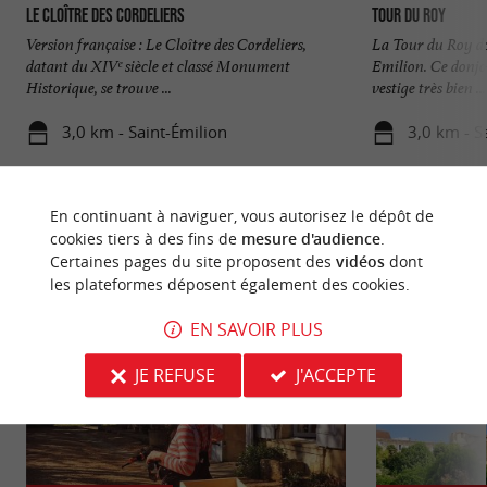
Le Cloître des Cordeliers
Tour du Roy
Version française : Le Cloître des Cordeliers,
La Tour du Roy do
datant du XIVᵉ siècle et classé Monument
Emilion. Ce donjo
Historique, se trouve ...
vestige très bien ...
3,0 km - Saint-Émilion
3,0 km - S
En continuant à naviguer, vous autorisez le dépôt de
cookies tiers à des fins de
mesure d'audience
.
Certaines pages du site proposent des
vidéos
dont
les plateformes déposent également des cookies.
NOUS AVONS TESTÉ
POUR VOUS
EN SAVOIR PLUS
JE REFUSE
J'ACCEPTE