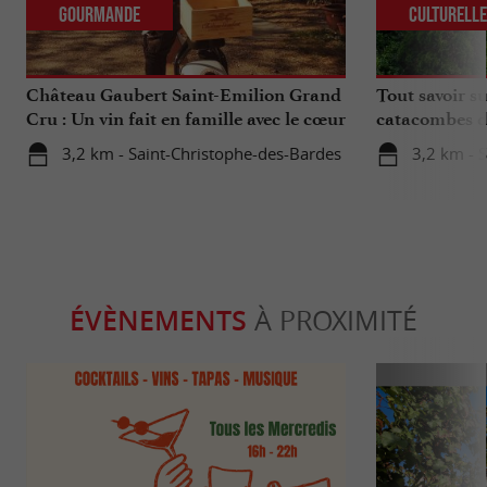
Gourmande
Culturell
Château Gaubert Saint-Emilion Grand
Tout savoir su
Cru : Un vin fait en famille avec le cœur
catacombes d
3,2 km - Saint-Christophe-des-Bardes
3,2 km - S
ÉVÈNEMENTS
À PROXIMITÉ