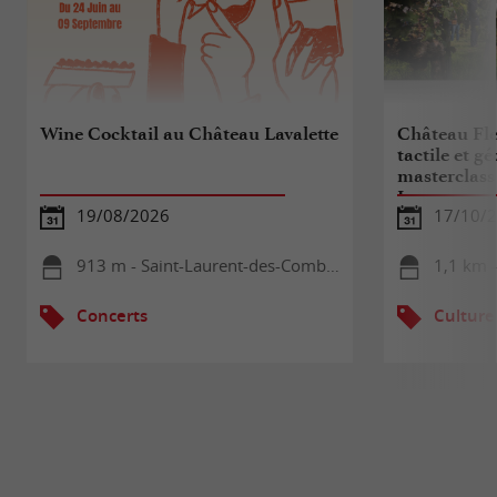
Wine Cocktail au Château Lavalette
Château Fle
tactile et gé
masterclass
Lepousez, n
19/08/2026
17/10/
913 m - Saint-Laurent-des-Combes
1,1 km -
Concerts
Culture