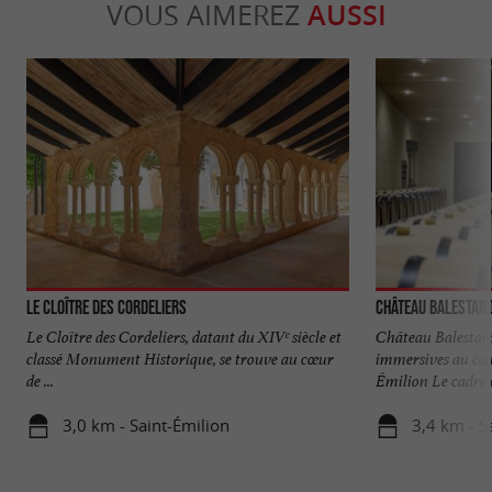
VOUS AIMEREZ
AUSSI
Le Cloître des Cordeliers
Château Balestard
Le Cloître des Cordeliers, datant du XIVᵉ siècle et
Château Balestard 
classé Monument Historique, se trouve au cœur
immersives au cœ
de ...
Émilion Le cadre es
3,0 km - Saint-Émilion
3,4 km - S