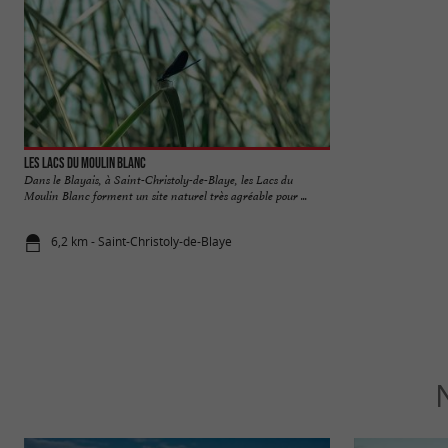
Les Lacs du Moulin Blanc
Grotte de Pair non 
Dans le Blayais, à Saint-Christoly-de-Blaye, les Lacs du
Pair-non-Pair est l
Moulin Blanc forment un site naturel très agréable pour ...
appartenant au débu
6,2 km - Saint-Christoly-de-Blaye
11,4 km - P