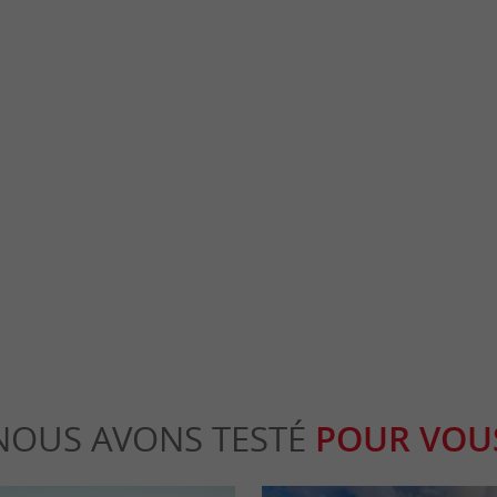
Pair
Saint-André-de-Cubzac
’une des plus remarquables grottes ornées
Située sur la Dordogne, la commune dispose 
t du Paléolithique supérieur ...
plaisance, le port de Plagne que n’aurait pas 
rignac-et-Marcamps
14,2 km - Saint-André-de-Cubzac
NOUS AVONS TESTÉ
POUR VOU