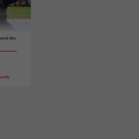
unal des
rtifs