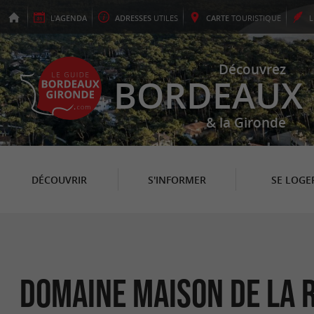
L'
AGENDA
ADRESSES
UTILES
CARTE
TOURISTIQUE
Découvrez
BORDEAUX
& la Gironde
DÉCOUVRIR
S'INFORMER
SE LOGE
Domaine Maison de la 