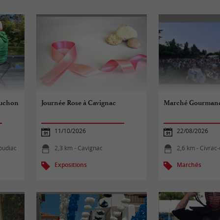
bouchon
Journée Rose à Cavignac
Marché Gourman
11/10/2026
22/08/2026
oudiac
2,3 km - Cavignac
2,6 km - Civrac
Expositions
Marchés