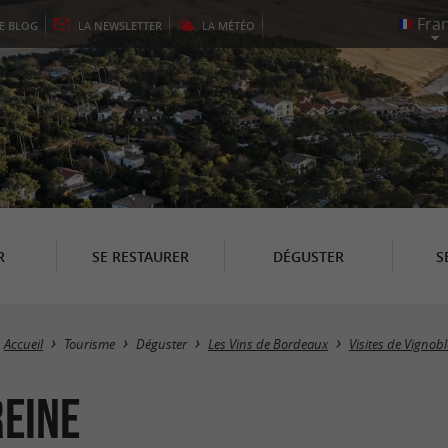
LE
BLOG
LA
NEWSLETTER
LA
MÉTÉO
R
SE RESTAURER
DÉGUSTER
S
Accueil
Tourisme
Déguster
Les Vins de Bordeaux
Visites de Vignob
Reine