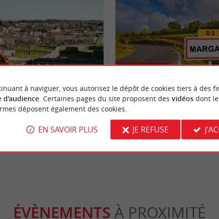
Culturelle
inuant à naviguer, vous autorisez le dépôt de cookies tiers à des fi
 d'audience
. Certaines pages du site proposent des
vidéos
dont le
adelle de Blaye
Margaux, une ville réputée pour s
ormes déposent également des cookies.
vignoble en Gironde
EN SAVOIR PLUS
JE REFUSE
J'A
laye
22,6 km - Margaux
ÉVÈNEMENTS
À PROXIMITÉ