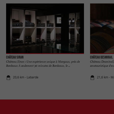
Château Siran
Château Desmirail
Château Siran : Une expérience unique à Margaux, près de
Château Desmirail,
Bordeaux À seulement 30 minutes de Bordeaux, le ...
œnotouristique d'ex
20,6 km - Labarde
21,6 km - 