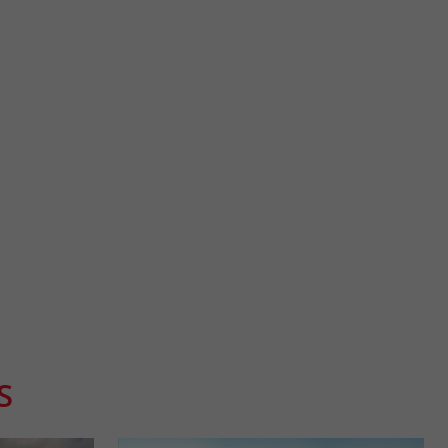
Le Château Robillard et son parc
d’un petit port de
Le Château Robillard est un petit manoir, au cœur d’un beau
...
parc arboré sur la commune de ...
14,3 km - Saint-André-de-Cubzac
S