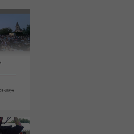
d
-de-Blaye