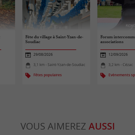
t
Fête du village à Saint-Yzan-de-
Forum intercomm
Soudiac
associations
29/08/2026
12/09/2026
3,1 km - Saint-Yzan-de-Soudiac
3,2 km - Cézac
Fêtes populaires
Evènements spo
VOUS AIMEREZ
AUSSI