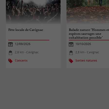
Fête locale de Cavignac
Balade nature "Hommes e
espèces sauvages une
cohabitation possible"
12/09/2026
10/10/2026
2,8 km - Cavignac
2,8 km - Cavignac
Concerts
Sorties natures