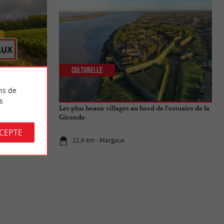
Culturelle
ns de
s
on célèbre
Les plus beaux villages au bord de l’estuaire de la
Gironde
CCEPTE
22,6 km - Margaux