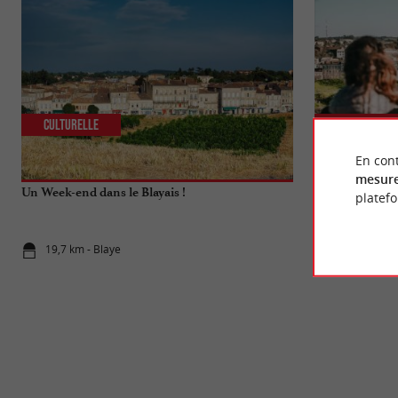
Culturelle
Culturelle
En cont
mesure
Un Week-end dans le Blayais !
Visite de la Cit
platef
19,7 km - Blaye
19,7 km - B