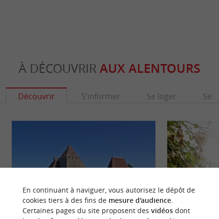
À DÉCOUVRIR
AUX ALENTOURS
Découvrir
S'informer
Se loger
Se r
En continuant à naviguer, vous autorisez le dépôt de
cookies tiers à des fins de
mesure d'audience
.
Certaines pages du site proposent des
vidéos
dont