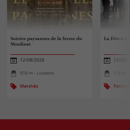
Soirées paysannes de la ferme du
La Fête à Lé
Moulinat
12/08/2026
12/09/
859 m - Loubens
1,0 km 
Marchés
Patrimo