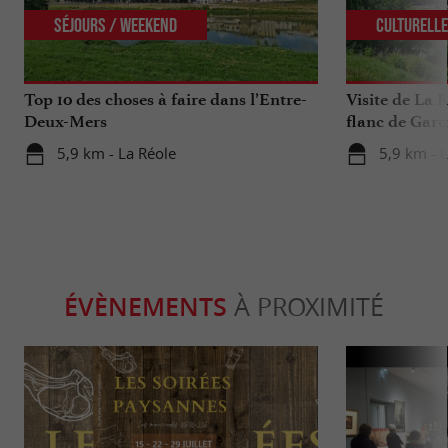
Séjours / Weekend
Culturell
Top 10 des choses à faire dans l’Entre-
Visite de La R
Deux-Mers
flanc de Garo
5,9 km - La Réole
5,9 km - 
ÉVÈNEMENTS
À PROXIMITÉ