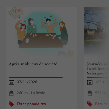
Après-midi jeux de société
Journées na
l’architectur
Salargue, le
07/11/2026
18/10/
260 m - La Réole
567 m -
Fêtes populaires
Patrimo