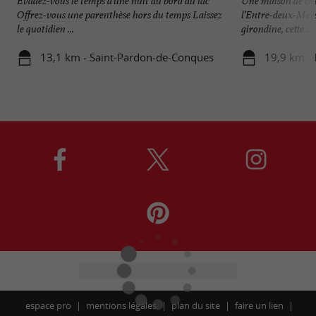
Évadez-vous le temps d’une nuit au bord du lac
Une maison de cha
Offrez-vous une parenthèse hors du temps Laissez
l’Entre-deux-Mer
le quotidien ...
girondine, cette ...
13,1 km - Saint-Pardon-de-Conques
19,9 km -
espace pro
mentions légales
plan du site
faire un lien