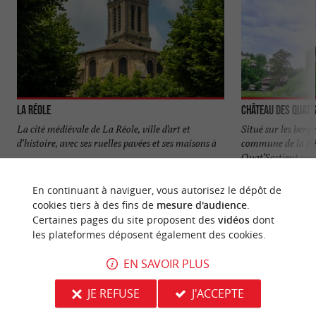
La Réole
Château des Quat'
La cité médiévale de La Réole, ville d’art et
Situé sur les berg
d’histoire, avec ses ruelles pavées et ses maisons à
commune de la Réo
...
Quat’Sostient son 
723 m - La Réole
760 m - La
En continuant à naviguer, vous autorisez le dépôt de
cookies tiers à des fins de
mesure d'audience
.
Certaines pages du site proposent des
vidéos
dont
les plateformes déposent également des cookies.
EN SAVOIR PLUS
NOUS AVONS TESTÉ
POUR VOUS
JE REFUSE
J'ACCEPTE