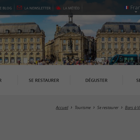
LE
BLOG
LA
NEWSLETTER
LA
MÉTÉO
R
SE RESTAURER
DÉGUSTER
S
Accueil
Tourisme
Se restaurer
Bars à Vi