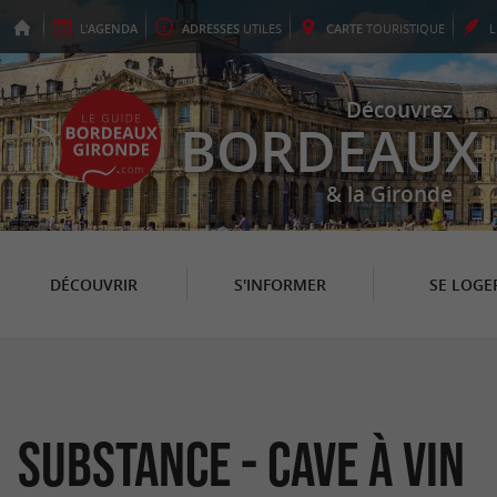
L'
AGENDA
ADRESSES
UTILES
CARTE
TOURISTIQUE
Découvrez
BORDEAUX
& la Gironde
DÉCOUVRIR
S'INFORMER
SE LOGE
Substance - Cave à vin