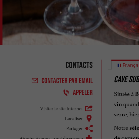
Contacts
França
CAVE SU
CONTACTER
PAR EMAIL
APPELER
Située à
B
quand 
vin
Visiter le site Internet
, bie
verre
Localiser
Notre
Partager
sél
Ajouter à mon carnet de voyage
de caract