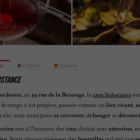
is
English
Español
BSTANCE
, au
, la
es
ordeaux
34 rue de la Benauge
cave Substance
le temps y est propice, pensée comme un
,
lieu vivant
a
n sûr, mais aussi pour
,
et
se retrouver
échanger
découvr
met à l’honneur des
choisis avec
, e
ection
vins
attention
. Nous aimons proposer des
qui ont une
ère
bouteilles
p