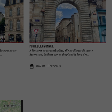
Porte de la Monnaie
 Bourgogne est
À l’inverse de ses semblables, elle ne dispose d’aucune
..
décoration, brillant par sa simplicité le long des ...
847 m - Bordeaux