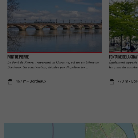
Pont de Pierre
Fontaine de la Grav
Le Pont de Pierre, traversant la Garonne, est un emblème de
Également appelée F
Bordeaux. Sa construction, décidée par Napoléon Ier ...
les quais du quartie
467 m - Bordeaux
770 m - Bo