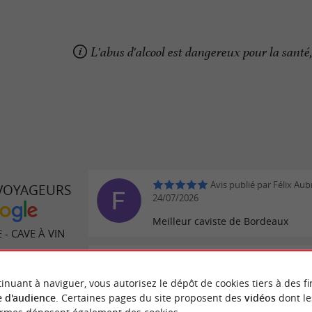
L'abus d'alcool est dangereux pour la san
Avis publié par Félix Aub
 VOYAGEURS
24/07/2026
Meilleur caviste de Bordeaux
- CAVE À VIN
Avis publié par Yorel333 
18/07/2026
inuant à naviguer, vous autorisez le dépôt de cookies tiers à des fi
Simple, efficace, sympa. RAS. Des 
 d'audience
. Certaines pages du site proposent des
vidéos
dont le
 avis
pour tout le monde et de qualité!