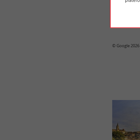
platef
© Google 2026