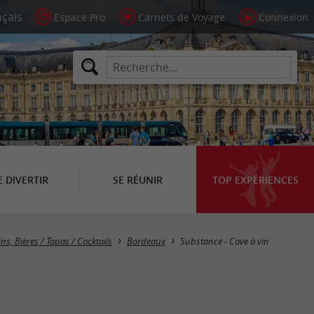
Espace Pro
Carnets de Voyage
Connexion
E DIVERTIR
SE RÉUNIR
TOP EXPÉRIENCES
ns, Bières / Tapas / Cocktails
Bordeaux
Substance - Cave à vin