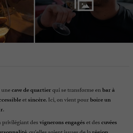
t une
qui se transforme en
cave de quartier
bar à
et
. Ici, on vient pour
ccessible
sincère
boire un
.
ir
n privilégiant des
et des
vignerons engagés
cuvées
, qu’elles soient issues de la
ersonnalité
région