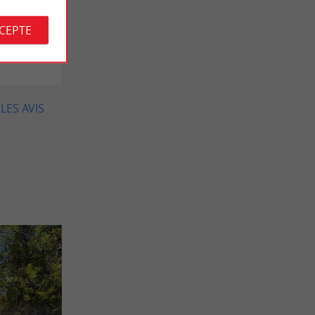
CCEPTE
Moné le
LES AVIS