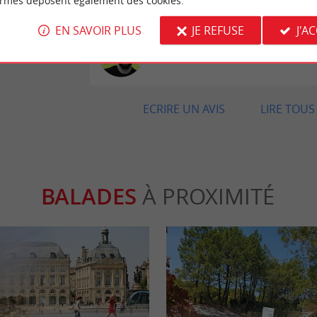
ormes déposent également des cookies.
EN SAVOIR PLUS
JE REFUSE
J'A
Avis publié par Maxime 
24/04/2026
ECRIRE UN AVIS
LIRE TOUS 
BALADES
À PROXIMITÉ