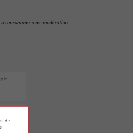
té, à consommer avec modération
ry le
le
ns de
flacons
s