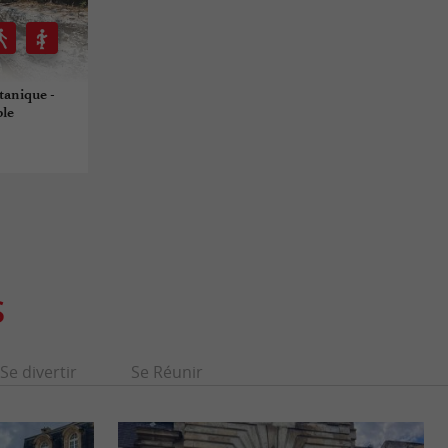
otanique -
ble
S
Se divertir
Se Réunir