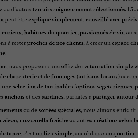
ou d’autres
. L’id
e
terroirs soigneusement sélectionnés
peut être
,
in
expliqué simplement
conseillé avec préci
,
,
ou s
 curieux
habitués du quartier
passionnés de vin
ns à rester
, à créer un
proches de nos clients
espace ch
.
me
, nous proposons une
ine
offre de restauration
simple e
et de
(
) accom
de charcuterie
fromages
artisans locaux
t une
(
,
sélection de tartinables
options végétariennes
p
es
et des
, parfaites à
anchois
sardines
partager autour d
ou de
, nous aimons enrichir 
énements
soirées spéciales
,
ou autres
 maison
mozzarella fraîche
créations selon l
, c’est un
, ancré dans son
,
ubstance
lieu simple
quartier