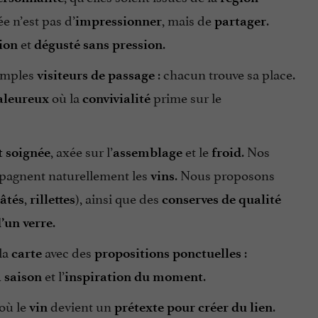
ée n’est pas d’
, mais de
.
impressionner
partager
et
.
sion
dégusté sans pression
imples
: chacun trouve sa place.
visiteurs de passage
où la
prime sur le
aleureux
convivialité
, axée sur l’
et le
. Nos
t soignée
assemblage
froid
pagnent naturellement les
. Nous proposons
vins
,
), ainsi que des
âtés
rillettes
conserves de qualité
.
’un verre
la
avec des
:
carte
propositions ponctuelles
et l’
.
a saison
inspiration du moment
 où le
devient un
.
vin
prétexte pour créer du lien