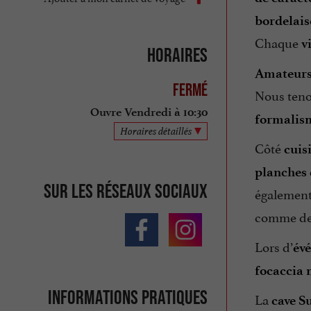
bordelais
Chaque
v
Horaires
Amateurs
Fermé
Nous teno
Ouvre Vendredi à 10:30
formalis
Horaires détaillés
Côté
cuis
planches 
Sur les réseaux sociaux
égalemen
comme d
Lors d’
év
focaccia
Informations pratiques
La
cave S