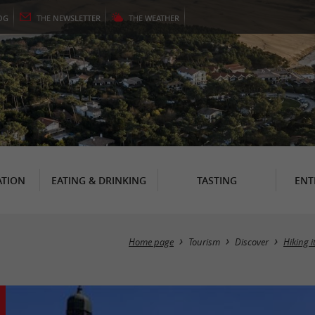
OG
THE
NEWSLETTER
THE
WEATHER
TION
EATING & DRINKING
TASTING
ENT
Home page
Tourism
Discover
Hiking i