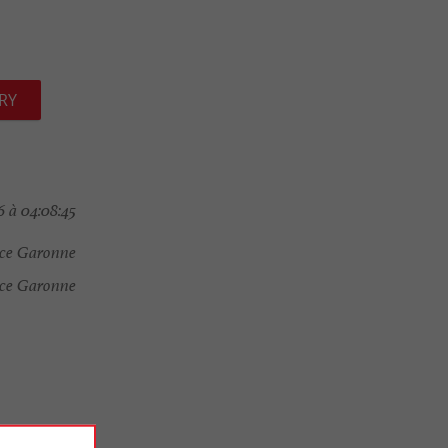
RY
 à 04:08:45
ce Garonne
ce Garonne