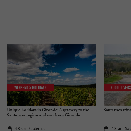
Weekend & Holidays
Food Lovers
Unique holidays in Gironde: A getaway to the
Sauternes wine
Sauternes region and southern Gironde
4,3 km - Sauternes
4,3 km - Sa