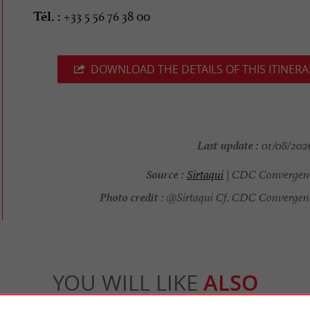
+33 5 56 76 38 00
Tél. :
DOWNLOAD THE DETAILS OF THIS ITINERA
Last update :
01/08/2026
Source :
Sirtaqui
| CDC Convergen
Photo credit :
@Sirtaqui Cf. CDC Convergen
YOU WILL LIKE
ALSO