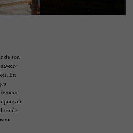
ur de son
savoir-
fois. En
ges
ondément
du pouvoir
andonnée
avers