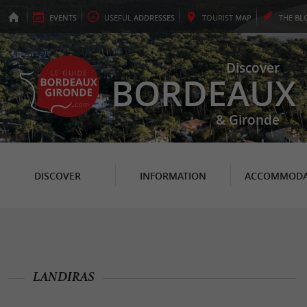
EVENTS
USEFUL
ADDRESSES
TOURIST
MAP
THE
BL
Discover
BORDEAUX
& Gironde
DISCOVER
INFORMATION
ACCOMMODA
LANDIRAS