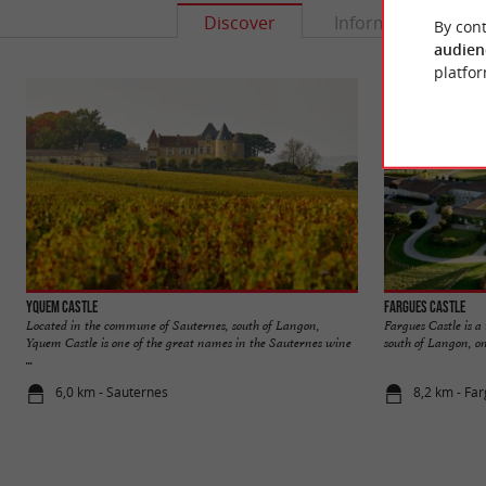
Discover
Information
By cont
audien
platfor
Yquem Castle
Fargues Castle
Located in the commune of Sauternes, south of Langon,
Fargues Castle is a
Yquem Castle is one of the great names in the Sauternes wine
south of Langon, on
...
6,0 km - Sauternes
8,2 km - Fa