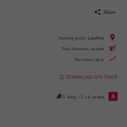
Share
Landiras
Starting point :
10,3 km
Total distance :
56 m
Elevation :
DOWNLOAD GPX TRACK
Walking :
Easy
2 h. 30 min.