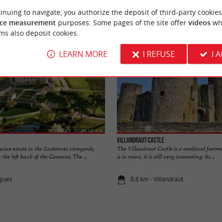
Accommodation
Eating & Drinking
Tasting
inuing to navigate, you authorize the deposit of third-party cookies
ce measurement
purposes. Some pages of the site offer
videos
wh
ms also deposit cookies.
LEARN MORE
I REFUSE
I 
Villandraut Castle
 wine estate in the Sauternes vineyards,
The Villandraut Castle is a medieval fortres
 the left bank of the Garonne. The ...
is in ruins, it is still very interesting. Its ...
rgues
8,6 km - Villandraut