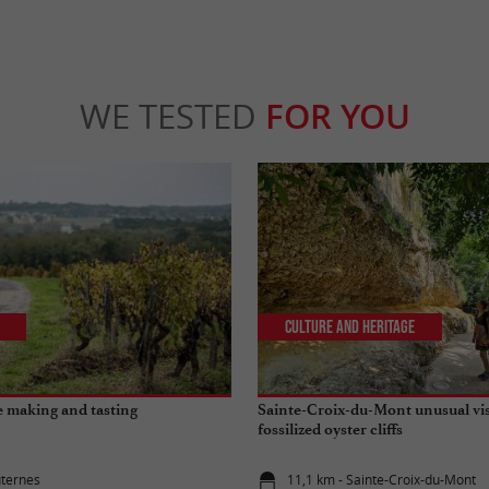
WE TESTED
FOR YOU
Culture and Heritage
 making and tasting
Sainte-Croix-du-Mont unusual visi
fossilized oyster cliffs
uternes
11,1 km - Sainte-Croix-du-Mont