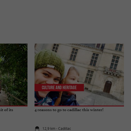
Culture and Heritage
t of its
4 reasons to go to cadillac this winter!
12,9 km - Cadillac