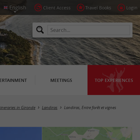
Client Access
Travel Books
Login
ERTAINMENT
MEETINGS
TOP EXPERIENCES
tineraries in Gironde
Landiras
Landiras, Entre forêt et vignes