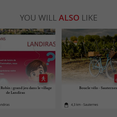
YOU WILL
ALSO
LIKE
 Robin : grand jeu dans le village
Boucle vélo - Sauternes
de Landiras
andiras
4,3 km - Sauternes