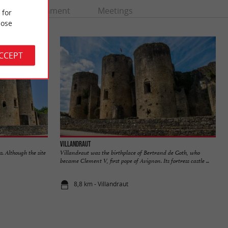
Entertainment
Meetings
 for
ose
ACCEPT
Villandraut
s. Although the site
Villandraut was the birthplace of Bertrand de Goth, who
became Clement V, first pope of Avignon. Its fortress castle ...
8,8 km - Villandraut