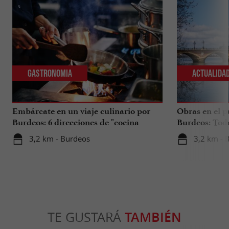
Gastronomia
Actualida
Embárcate en un viaje culinario por
Obras en el p
Burdeos: 6 direcciones de "cocina
Burdeos: Tod
internacional"
tus viajes en 
3,2 km - Burdeos
3,2 km - 
TE GUSTARÁ
TAMBIÉN