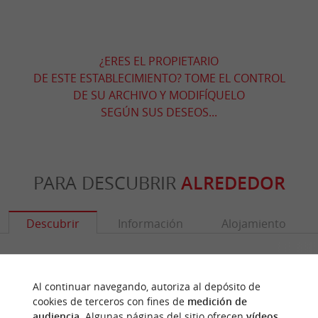
¿ERES EL PROPIETARIO
DE ESTE ESTABLECIMIENTO? TOME EL CONTROL
DE SU ARCHIVO Y MODIFÍQUELO
SEGÚN SUS DESEOS...
PARA DESCUBRIR
ALREDEDOR
Descubrir
Información
Alojamiento
Al continuar navegando, autoriza al depósito de
cookies de terceros con fines de
medición de
audiencia
. Algunas páginas del sitio ofrecen
vídeos