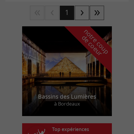
1
n
o
t
e
c
o
u
p
e
c
o
e
u
r
d
r
Bassins des Lumières
à Bordeaux
Top expériences