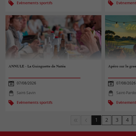
Evènements sportifs
Evènements
ANNULE - La Guinguette de Natéa
Apéro sur le gre
07/08/2026
07/08/2026
Saint-Savin
Saint-Pard
Evènements sportifs
Evènements
1
2
3
4