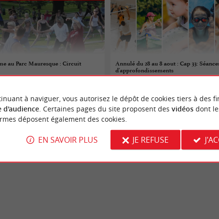
e au Parc Mauresque : Circuit
Annulé du 28 au 8 aout : Cap 33: Séance
d'approfondissements
07/08/2026
inuant à naviguer, vous autorisez le dépôt de cookies tiers à des fi
Fontet
 d'audience
. Certaines pages du site proposent des
vidéos
dont le
ormes déposent également des cookies.
 sportifs
Evènements sportifs
EN SAVOIR PLUS
JE REFUSE
J'A