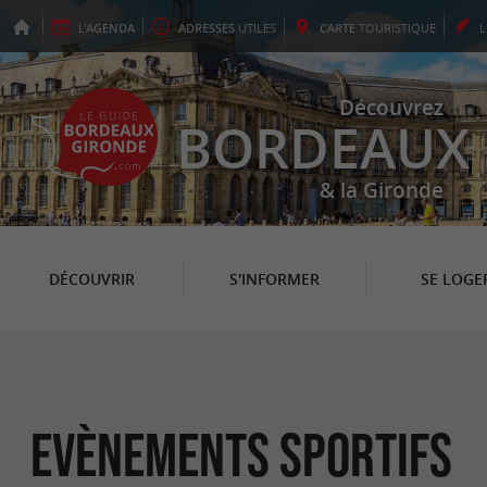
L'
AGENDA
ADRESSES
UTILES
CARTE
TOURISTIQUE
Découvrez
BORDEAUX
& la Gironde
DÉCOUVRIR
S'INFORMER
SE LOGE
Evènements sportifs