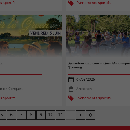
 sportifs
Evènements sportifs
en
Arcachon en forme au Parc Mauresque 
Training
07/08/2026
on-de-Conques
Arcachon
 sportifs
Evènements sportifs
...
5
6
7
8
9
10
11