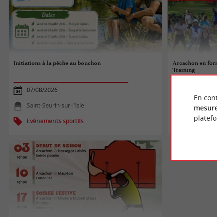
Initiations à la pêche au bouchon
Arcachon en form
Training
07/08/2026
07/08/2026
En cont
Saint-Seurin-sur-l'Isle
Arcachon
mesure
platef
Evènements sportifs
Evènements