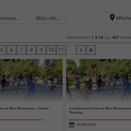
mmune...
Mots clés...
Affiche
évènements
1 à 14
sur
497
évène
...
5
6
7
8
9
10
11
e au Parc Mauresque : Circuit
Arcachon en forme au Parc Mauresque 
Training
07/08/2026