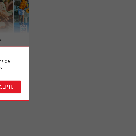
s
ns de
s
CCEPTE