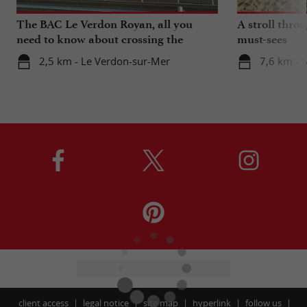
The BAC Le Verdon Royan, all you
A stroll thro
need to know about crossing the
must-sees
Gironde estuary
2,5 km - Le Verdon-sur-Mer
7,6 km - 
client access
legal notice
site map
hyperlink
follow us