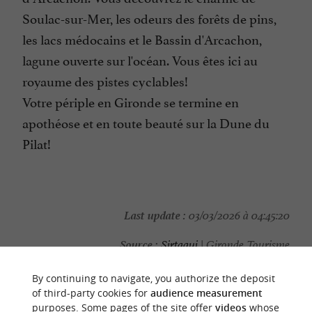
Soulac-sur-Mer, les odeurs des forêts de pins,
les lacs médocains et le Bassin d'Arcachon,
lagune ouverte sur l'océan. Vous êtes ici au
royaume des pistes cyclables!
Votre périple en Gironde se termine en
apothéose et en toute beauté sur la Dune du
Pilat!
Last update :
03/03/2026 à 04:45:20
Source :
Sirtaqui
| Gironde Tourisme
Photo credit :
@Sirtaqui Cf. Gironde Tourisme
By continuing to navigate, you authorize the deposit
of third-party cookies for
audience measurement
purposes. Some pages of the site offer
videos
whose