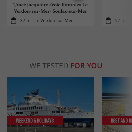
Tracé jacquaire «Voie littorale» Le
Verdon-sur-Mer- Soulac-sur-Mer
37 m - Le Verdon-sur-Mer
57 m - 
WE TESTED
FOR YOU
Weekend & Holidays
Rest and r