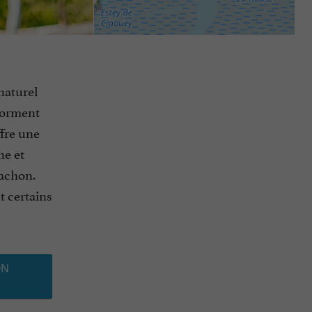
 naturel
forment
fre une
ne et
cachon.
t certains
ON