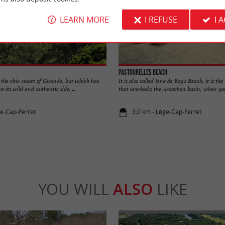
LEARN MORE
I REFUSE
I 
Pastourelles beach
 the chic resort of Gironde, but which has
It is also called Jane de Boy's Beach, it is the
its wild and authentic side, ...
that overlooks the Arcachon basin, when you 
ge-Cap-Ferret
3,0 km - Lège-Cap-Ferret
YOU WILL
ALSO
LIKE