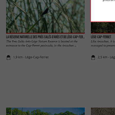
La réserve naturelle des Prés Salés d'Arès et de Lège-Cap-Ferret
Lège-Cap-Ferret
The Pres Salés Arès-Lège Nature Reserve is located at the
Like Arcachon, it is
entrance to the Cap-Ferret peninsula, in the Arcachon ...
managed to preserve 
1,9 km - Lège-Cap-Ferret
2,5 km - Lè