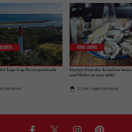
olidays
Food Lovers
the Lège-Cap-Ferret peninsula
Oysters from the Arcachon basin,
and Médoc at your table!
ge-Cap-Ferret
2,5 km - Lège-Cap-Ferret