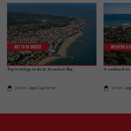
Not to be missed
Weekend & H
Top 10 things to do in Arcachon Bay
A weekend on 
2,5 km - Lège-Cap-Ferret
2,5 km - Lè