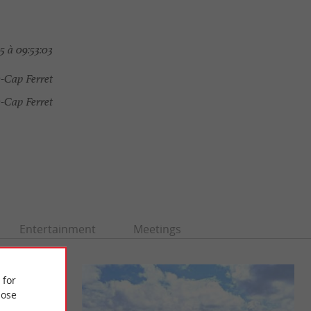
 à 09:53:03
-Cap Ferret
-Cap Ferret
Entertainment
Meetings
 for
ose