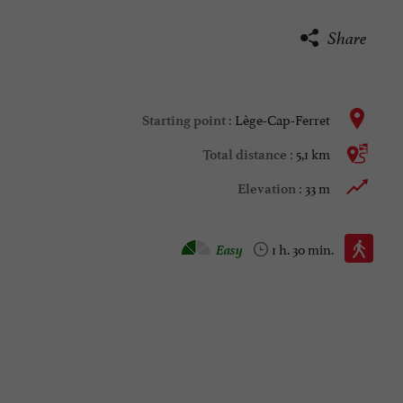
Share
Lège-Cap-Ferret
Starting point :
5,1 km
Total distance :
33 m
Elevation :
Walking :
Easy
1 h. 30 min.