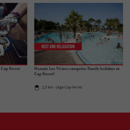
Rest and relaxation
 Cap Ferret
Homair Les Viviers campsite: Family holidays at
Cap Ferret!
2,5 km - Lège-Cap-Ferret