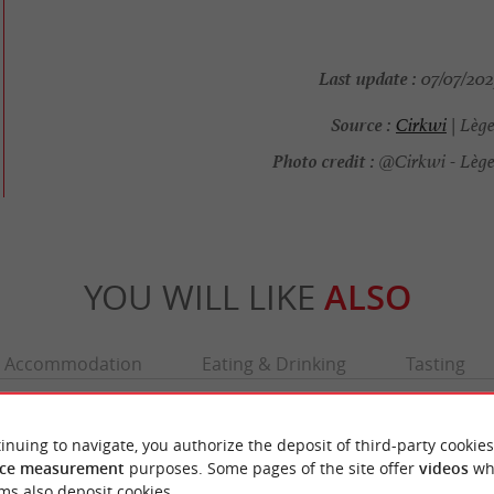
Last update :
07/07/2025
Source :
Cirkwi
| Lège
Photo credit :
@Cirkwi - Lège
YOU WILL LIKE
ALSO
Accommodation
Eating & Drinking
Tasting
inuing to navigate, you authorize the deposit of third-party cookies
ce measurement
purposes. Some pages of the site offer
videos
wh
ms also deposit cookies.