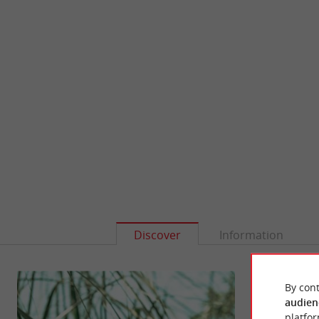
Discover
Information
By cont
audien
platfor