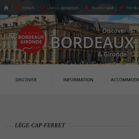
EVENTS
USEFUL
ADDRESSES
TOURIST
MAP
THE
BL
Discover
BORDEAUX
& Gironde
DISCOVER
INFORMATION
ACCOMMODA
LÈGE-CAP-FERRET