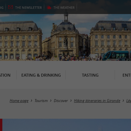
OG
THE
NEWSLETTER
THE
WEATHER
TION
EATING & DRINKING
TASTING
ENT
Home page
Tourism
Discover
Hiking itineraries in Gironde
Lè