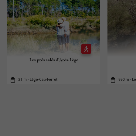
Les prés salés d'Arès-Lège
31 m - Lège-Cap-Ferret
990 m - L