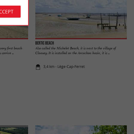
ACCEPT
Bertic beach
 very first beach
Also called the Michelet Beach, it is next to the village of
arrive ...
Claouey. It is installed on the Arcachon basin, it is ...
3,4 km - Lège-Cap-Ferret