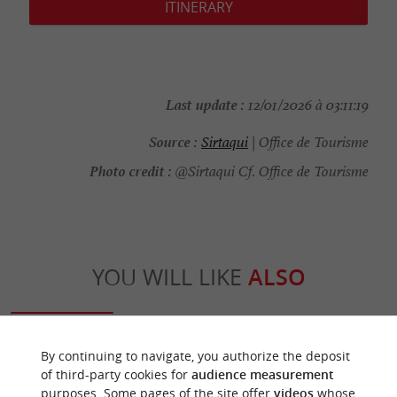
ITINERARY
Last update :
12/01/2026 à 03:11:19
Source :
Sirtaqui
| Office de Tourisme
Photo credit :
@Sirtaqui Cf. Office de Tourisme
YOU WILL LIKE
ALSO
Discover
Information
Accommodation
By continuing to navigate, you authorize the deposit
of third-party cookies for
audience measurement
purposes. Some pages of the site offer
videos
whose