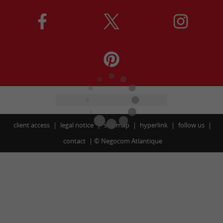
client access
legal notice
site map
hyperlink
follow us
contact
©
Negocom Atlantique