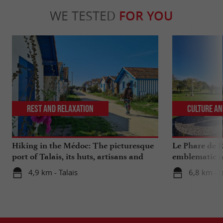
WE TESTED
FOR YOU
Rest and relaxation
Culture an
Hiking in the Médoc: The picturesque
Le Phare de R
port of Talais, its huts, artisans and
emblematic m
oysters
4,9 km - Talais
6,8 km - J