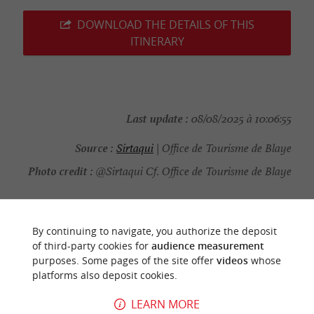
DOWNLOAD THE DETAILS OF THIS
ITINERARY
Last update :
08/08/2025 à 10:06:55
Source :
Sirtaqui
| Office de Tourisme de Blaye
Photo credit :
@Sirtaqui Cf. Office de Tourisme de Blaye
By continuing to navigate, you authorize the deposit
of third-party cookies for
audience measurement
YOU WILL LIKE
ALSO
purposes. Some pages of the site offer
videos
whose
platforms also deposit cookies.
Discover
Information
Accommodation
LEARN MORE