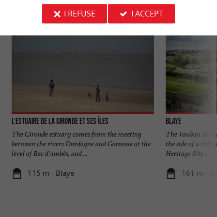
I REFUSE
I ACCEPT
L'Estuaire de la Gironde et ses îles
Blaye
The Gironde estuary comes from the meeting
The Vauban citadel
between the rivers Dordogne and Garonne at the
the side of a clif
level of Bec d'Ambès, and ...
Heritage Site ...
115 m - Blaye
161 m - B