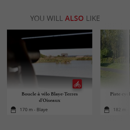
YOU WILL
ALSO
LIKE
Boucle à vélo Blaye-Terres
Piste cyc
d'Oiseaux
170 m - Blaye
182 m -