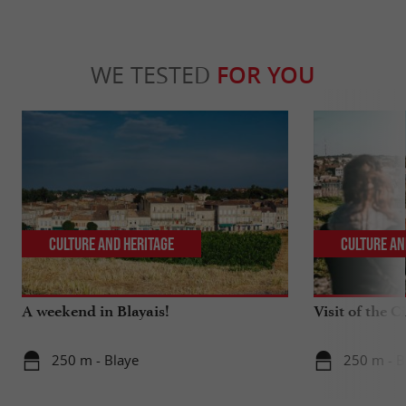
WE TESTED
FOR YOU
Culture and Heritage
Culture an
A weekend in Blayais!
Visit of the C
250 m - Blaye
250 m - B