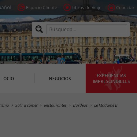
Espacio Cliente
Libros de Viaje
Conectar
EXPERIENCIAS
OCIO
NEGOCIOS
IMPRESCINDIBLES
rismo
Salir a comer
Restaurantes
Burdeos
Le Madame B