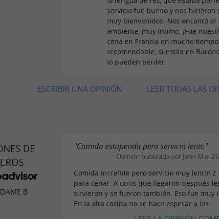
la lengua de res, que estaba perfe
servicio fue bueno y nos hicieron 
muy bienvenidos. Nos encantó el
ambiente, muy íntimo. ¡Fue nuest
cena en Francia en mucho tiempo
recomendable; si están en Burdeo
lo pueden perder.
ESCRIBIR UNA OPINIÓN
LEER TODAS LAS O
"Comida estupenda pero servicio lento"
ONES DE
Opinión publicada por John M el 21
JEROS
Comida increíble pero servicio muy lento! 2 
para cenar. A otros que llegaron después le
ADAME B
sirvieron y se fueron también. Eso fue muy i
En la alta cocina no se hace esperar a los...