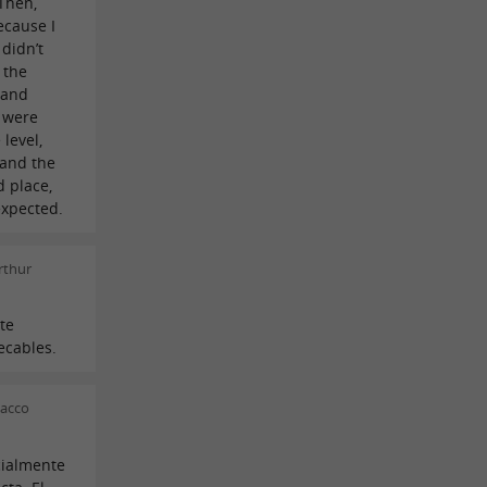
 Then,
ecause I
 didn’t
 the
 and
s were
level,
 and the
d place,
 expected.
rthur
te
ecables.
sacco
cialmente