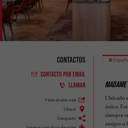
Contactos
Españo
CONTACTO
POR EMAIL
MADAME B
LLAMAR
Ubicado en
Visita el sitio web
única. Est
Ubicar
siempre r
Compartir
amigos o f
Agregar a mi diaro de viajes