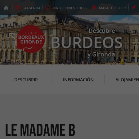
LA
AGENDA
DIRECCIONES
ÚTILES
MAPA
TURÍSTICO
Descubre
BURDEOS
y Gironda
DESCUBRIR
INFORMACIÓN
ALOJAMIE
Le Madame B