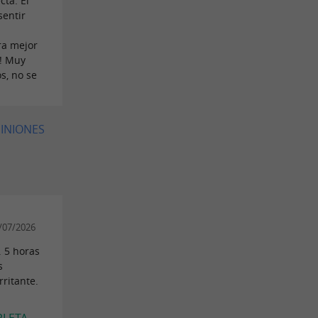
cta. El
sentir
ra mejor
! Muy
s, no se
PINIONES
/07/2026
. 5 horas
s
rritante.