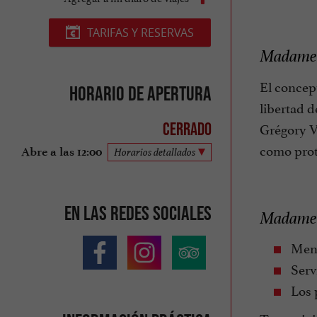
TARIFAS Y RESERVAS
Madame B
El concept
Horario de apertura
libertad d
Grégory Vi
Cerrado
como prot
Abre a las 12:00
Horarios detallados
En las redes sociales
Madame B
Menú
Servi
Los p