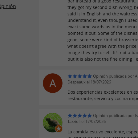
bar instead of a good restaurant.
Opinión
they got my second dish wrong, b
said it in English and the waitress
understand it, even though I used
exact same words as in the menu
pointed it out. Some of the dishe
good, some were kind of brasserie 
what doesn’t agree with the price
image they try to sell. It’s not a ba
but it is also not the fine dining I
Opinión publicada por A
Despeaux el 18/07/2026
Dos experiencias excelentes en es
restaurante; servicio y cocina imp
Opinión publicada por I
Tazzioli el 17/07/2026
La comida estuvo excelente, espe