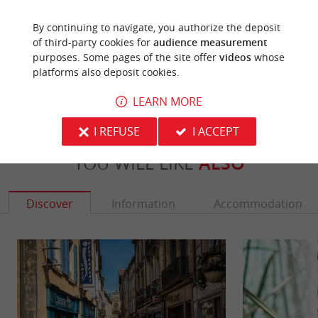
Last update :
19/08/2025 à 08:55:19
By continuing to navigate, you authorize the deposit
of third-party cookies for
audience measurement
Source :
Cirkwi
| LES CYCLES DU BAZADAIS
purposes. Some pages of the site offer
videos
whose
platforms also deposit cookies.
Photo credit :
@Cirkwi - LES CYCLES DU BAZADAIS
LEARN MORE
I REFUSE
I ACCEPT
YOU WILL LIKE
ALSO
Discover
Information
Accommodation