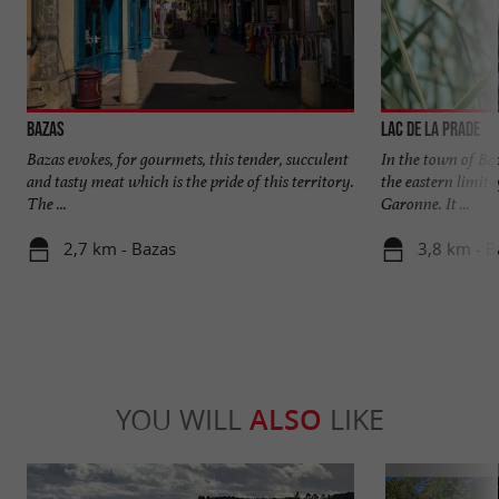
Bazas
Lac de la Prade
Bazas evokes, for gourmets, this tender, succulent
In the town of Baz
and tasty meat which is the pride of this territory.
the eastern limit 
The ...
Garonne. It ...
2,7 km - Bazas
3,8 km - B
YOU WILL
ALSO
LIKE