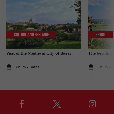
Culture and Heritage
Sport
Visit of the Medieval City of Bazas
The best hike
309 m - Bazas
309 m - B