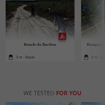
Boucle du Barthos
Escapade 
3 m - Bazas
5 m - Ba
WE TESTED
FOR YOU