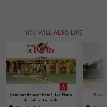
YOU WILL
ALSO
LIKE
[temporairement fermé] Les Pistes
Boucle 
de Robin : La Réole