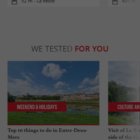
52 m - La Réole
401 m - 
WE TESTED
FOR YOU
Weekend & Holidays
Culture an
Top 10 things to do in Entre-Deux-
Visit of La Ré
Mers
side of the G