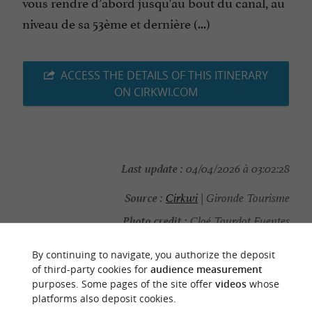
vous rendre d’abord jusqu’au bout du canal, au
niveau de sa 53ème et dernière (...)
ACCESS THE DETAILS OF THIS ITINERARY
ON CIRKWI.COM
Last update :
04/04/2026 à 03:02:28
Source :
Cirkwi
| Gironde Tourisme
Photo credit :
Cloé Tourdot Fuentes
By continuing to navigate, you authorize the deposit
of third-party cookies for
audience measurement
purposes. Some pages of the site offer
videos
whose
platforms also deposit cookies.
YOU WILL LIKE
ALSO