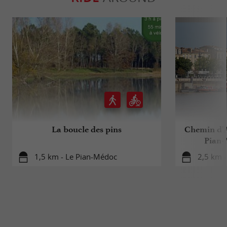
La boucle des pins
Chemin d'A
Pian-
1,5 km - Le Pian-Médoc
2,5 km 