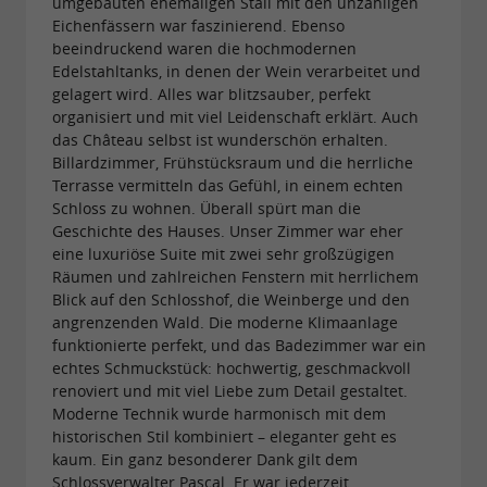
umgebauten ehemaligen Stall mit den unzähligen
Eichenfässern war faszinierend. Ebenso
beeindruckend waren die hochmodernen
Edelstahltanks, in denen der Wein verarbeitet und
gelagert wird. Alles war blitzsauber, perfekt
organisiert und mit viel Leidenschaft erklärt. Auch
das Château selbst ist wunderschön erhalten.
Billardzimmer, Frühstücksraum und die herrliche
Terrasse vermitteln das Gefühl, in einem echten
Schloss zu wohnen. Überall spürt man die
Geschichte des Hauses. Unser Zimmer war eher
eine luxuriöse Suite mit zwei sehr großzügigen
Räumen und zahlreichen Fenstern mit herrlichem
Blick auf den Schlosshof, die Weinberge und den
angrenzenden Wald. Die moderne Klimaanlage
funktionierte perfekt, und das Badezimmer war ein
echtes Schmuckstück: hochwertig, geschmackvoll
renoviert und mit viel Liebe zum Detail gestaltet.
Moderne Technik wurde harmonisch mit dem
historischen Stil kombiniert – eleganter geht es
kaum. Ein ganz besonderer Dank gilt dem
Schlossverwalter Pascal. Er war jederzeit