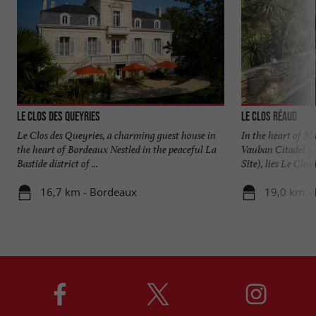
Le Clos des Queyries
Le Clos Réaud
Le Clos des Queyries, a charming guest house in
In the heart of B
the heart of Bordeaux Nestled in the peaceful La
Vauban Citadel 
Bastide district of ...
Site), lies Le Clos 
16,7 km - Bordeaux
19,0 km - 