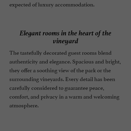
Open all year round
expected of luxury accommodation.
Parking
Pets welcome
Elegant rooms in the heart of the
Television : no
vineyard
Terrace
The tastefully decorated guest rooms blend
Tumble dryer
authenticity and elegance. Spacious and bright,
they offer a soothing view of the park or the
surrounding vineyards. Every detail has been
carefully considered to guarantee peace,
comfort, and privacy in a warm and welcoming
atmosphere.