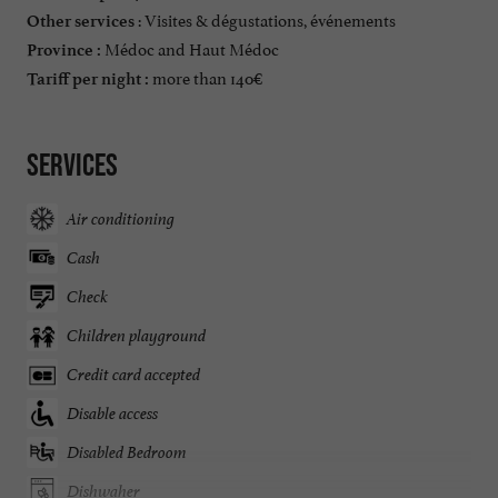
: Visites & dégustations, événements
Other services
Médoc and Haut Médoc
Province :
more than 140€
Tariff per night :
Services
Air conditioning
Cash
Check
Children playground
Credit card accepted
Disable access
Disabled Bedroom
Dishwaher