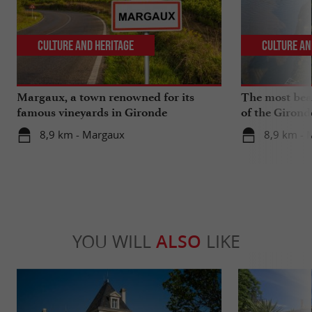
Culture and Heritage
Culture an
Margaux, a town renowned for its
The most beau
famous vineyards in Gironde
of the Girond
8,9 km - Margaux
8,9 km - 
YOU WILL
ALSO
LIKE