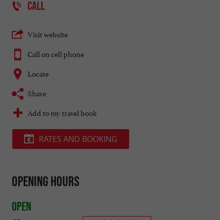
CALL
Visit website
Call on cell phone
Locate
Share
Add to my travel book
RATES AND BOOKING
Opening hours
Open