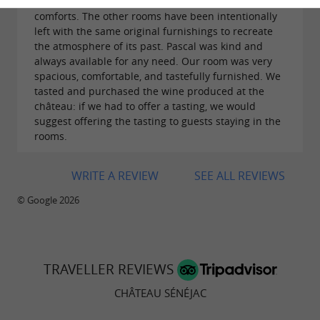
the rooms, which have been equipped with modern
comforts. The other rooms have been intentionally
left with the same original furnishings to recreate
the atmosphere of its past. Pascal was kind and
always available for any need. Our room was very
spacious, comfortable, and tastefully furnished. We
tasted and purchased the wine produced at the
château: if we had to offer a tasting, we would
suggest offering the tasting to guests staying in the
rooms.
WRITE A REVIEW
SEE ALL REVIEWS
© Google 2026
TRAVELLER REVIEWS
CHÂTEAU SÉNÉJAC