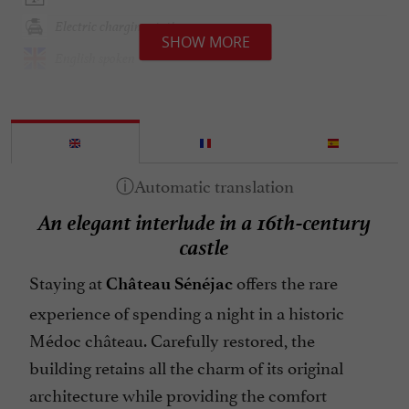
Electric charging station
SHOW MORE
English spoken
Fireplace
Games Room
Garden
Groups
An elegant interlude in a 16th-century
Heating
castle
Internet : WIFI
Staying at
offers the rare
Lake side/River banks
Château Sénéjac
experience of spending a night in a historic
Linen included
Médoc château. Carefully restored, the
Microwave
building retains all the charm of its original
No of d'épis Gîtes de France : 4
architecture while providing the comfort